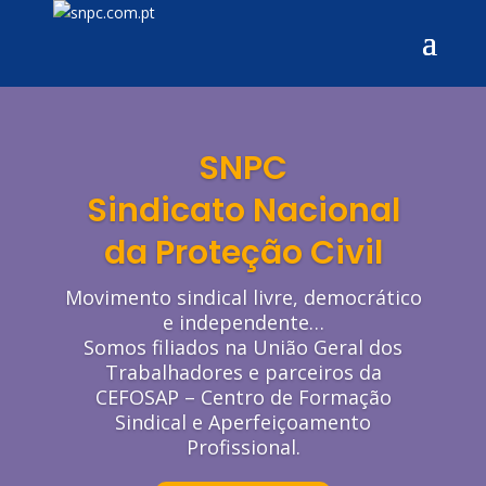
SNPC
Sindicato Nacional
da Proteção Civil
Movimento sindical livre, democrático
e independente…
A Proteção Civil
Somos filiados na União Geral dos
Trabalhadores e parceiros da
Tem como missão: Planear,
CEFOSAP – Centro de Formação
coordenar e executar a política de
Sindical e Aperfeiçoamento
proteção civil.
Profissional.